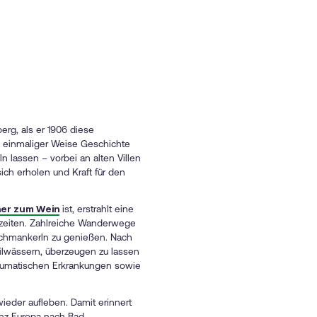
rg, als er 1906 diese
in einmaliger Weise Geschichte
 lassen – vorbei an alten Villen
ch erholen und Kraft für den
er zum Wein
ist, erstrahlt eine
szeiten. Zahlreiche Wanderwege
 Schmankerln zu genießen. Nach
ilwässern, überzeugen zu lassen
eumatischen Erkrankungen sowie
eder aufleben. Damit erinnert
ganz Europa nach Bad