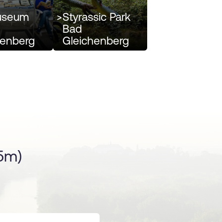
useum
>
Styrassic Park
Bad
henberg
Gleichenberg
5m)