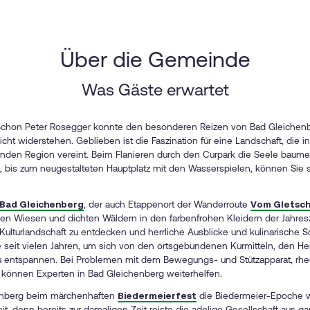
Über die Gemeinde
Was Gäste erwartet
 Schon Peter Rosegger konnte den besonderen Reizen von Bad Gleichenbe
icht widerstehen. Geblieben ist die Faszination für eine Landschaft, die 
rnden Region vereint. Beim Flanieren durch den Curpark die Seele baumeln
bis zum neugestalteten Hauptplatz mit den Wasserspielen, können Sie si
 Bad Gleichenberg
, der auch Etappenort der Wanderroute
Vom Gletsch
gen Wiesen und dichten Wäldern in den farbenfrohen Kleidern der Jahre
e Kulturlandschaft zu entdecken und herrliche Ausblicke und kulinarische
 seit vielen Jahren, um sich von den ortsgebundenen Kurmitteln, den He
 entspannen. Bei Problemen mit dem Bewegungs- und Stützapparat, rh
önnen Experten in Bad Gleichenberg weiterhelfen.
henberg beim märchenhaften
Biedermeierfest
die Biedermeier-Epoche wi
t, denn bereits zur damaligen Zeit reiste die adelige Gesellschaft aus 