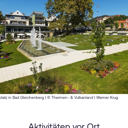
latz in Bad Gleichenberg | © Thermen- & Vulkanland | Werner Krug
Aktivitäten vor Ort