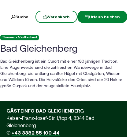
Produkte
0
Suche
Warenkorb
Urlaub buchen
Thermen- & Vulkanland
Bad Gleichenberg
Bad Gleichenberg ist ein Curort mit einer 180 jährigen Tradition.
Eine Augenweide sind die zahlreichen Wanderwege in Bad
Gleichenberg, die entlang sanfter Hügel mit Obstgärten, Wiesen
und Wäldern führen. Die Herzstücke des Ortes sind der 20 Hektar
große Curpark und der neugestaltete Hauptplatz.
GÄSTEINFO BAD GLEICHENBERG
Kaiser-Franz-Josef-Str. 1/top 4, 8344 Bad
Gleichenberg
✆
+43 3382 55 100 44