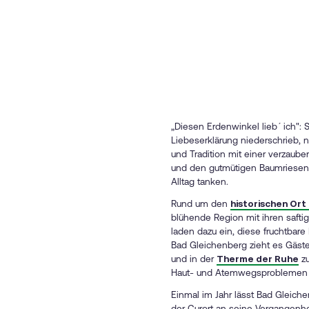
„Diesen Erdenwinkel lieb´ ich":
Liebeserklärung niederschrieb, n
und Tradition mit einer verzaube
und den gutmütigen Baumriesen, 
Alltag tanken.
Rund um den
historischen Ort
blühende Region mit ihren safti
laden dazu ein, diese fruchtbar
Bad Gleichenberg zieht es Gäste
und in der
Therme der Ruhe
zu
Haut- und Atemwegsproblemen k
Einmal im Jahr lässt Bad Gleic
der Curort an seine Vergangenhei