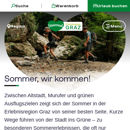
sr.skip-to.main-content
sr.skip-to.table-of-contents
sr.skip-to.main-navigation
Suche
Warenkorb
Urlaub buchen
Sommer, wir kommen!
Das ist die Erlebnisregion Graz
Hilfreiches für den Aufenthalt
Erlebnisregion Graz – das ganze Jahr
Bis bald in der Erlebnisregion Graz
Region
Menü
Sommer, wir kommen!
Zwischen Altstadt, Murufer und grünen
Ausflugszielen zeigt sich der Sommer in der
Erlebnisregion Graz von seiner besten Seite. Kurze
Wege führen von der Stadt ins Grüne – zu
besonderen Sommererlebnissen, die oft nur