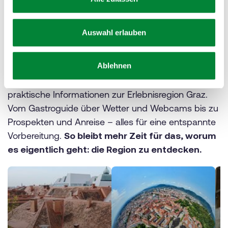
s
w
Hilfreiches für den Aufenthalt
a
Auswahl erlauben
h
Services für die Planung
l
Ablehnen
Wer seinen Aufenthalt planen möchte, findet hier
praktische Informationen zur Erlebnisregion Graz.
Vom Gastroguide über Wetter und Webcams bis zu
Prospekten und Anreise – alles für eine entspannte
Vorbereitung.
So bleibt mehr Zeit für das, worum
es eigentlich geht: die Region zu entdecken.