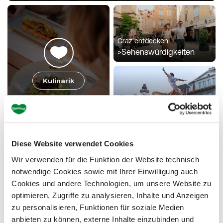
Graz entdecken
>
Sehenswürdigkeiten
Kulinarik
Erleben & dabei sein
>
Veranstaltungen
Diese Website verwendet Cookies
Virtuelle Raderlebniswelt in
Wir verwenden für die Funktion der Website technisch
360°
Wetterfest
notwendige Cookies sowie mit Ihrer Einwilligung auch
>
Radfahren
Cookies und andere Technologien, um unsere Website zu
Schlechtwetter-
optimieren, Zugriffe zu analysieren, Inhalte und Anzeigen
Tipps
zu personalisieren, Funktionen für soziale Medien
anbieten zu können, externe Inhalte einzubinden und
Wanderwege der Region