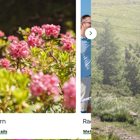
rn
Rad Knotensystem
ails
Mehr Details