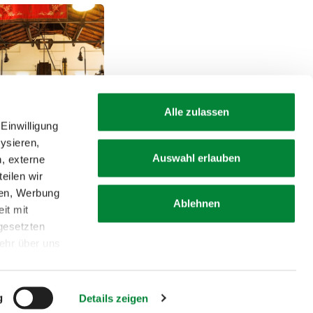
Alle zulassen
Einwilligung
ysieren,
Auswahl erlauben
n, externe
eilen wir
lturaction
ien, Werbung
Ablehnen
it mit
hr Details
ngesetzten
ehr über uns
Feedback geben und
Urlaub gewinnen. Jetzt
mitmachen!
g
Details zeigen