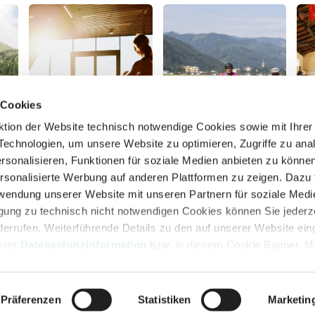
 Cookies
ktion der Website technisch notwendige Cookies sowie mit Ihrer 
echnologien, um unsere Website zu optimieren, Zugriffe zu anal
rsonalisieren, Funktionen für soziale Medien anbieten zu könne
rsonalisierte Werbung auf anderen Plattformen zu zeigen. Dazu t
Motorentspannun
Entdeckungsradl
Ku
rwendung unserer Website mit unseren Partnern für soziale Med
g
n
igung zu technisch nicht notwendigen Cookies können Sie jederze
Mehr Details
Mehr Details
Me
derrufen. Weiterführende Details zu den auf unserer Website ei
serer
Datenschutzinformation
bzw. in diesem Cookie Banner. M
Präferenzen
Statistiken
Marketin