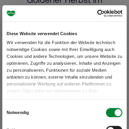
Ausseerland
Im Herbst zeigt sich das Ausseerland von seiner
farbenprächtigsten Seite: Bunte Wälder und klare
Diese Website verwendet Cookies
Seen schaffen ein eindrucksvolles Naturerlebnis.
Wir verwenden für die Funktion der Website technisch
Milde Temperaturen laden zu Wanderungen ein –
notwendige Cookies sowie mit Ihrer Einwilligung auch
etwa auf den
Loser
, die
Tauplitzalm
oder eine der
Cookies und andere Technologien, um unsere Website zu
vielen weiteren Touren der Region. Auch mit dem
optimieren, Zugriffe zu analysieren, Inhalte und Anzeigen
Bike genießt man die klare Herbstluft auf
zu personalisieren, Funktionen für soziale Medien
abwechslungsreichen Strecken. Begleitet wird die
anbieten zu können, externe Inhalte einzubinden und
Jahreszeit von
kulinarischen Höhepunkten
wie
personalisierte Werbung auf anderen Plattformen zu
zeigen. Dazu teilen wir Informationen zu Ihrer
feinen Wildgerichten und frischem Saibling sowie
Verwendung unserer Website mit unseren Partnern für
von traditionellen
Veranstaltungen
, die Kultur und
soziale Medien, Werbung und Analysen. Ihre Einwilligung
E
Brauchtum
lebendig halten.
zu technisch nicht notwendigen Cookies können Sie
Notwendig
i
jederzeit mit Wirkung für die Zukunft widerrufen.
n
Weiterführende Details zu den auf unserer Website
w