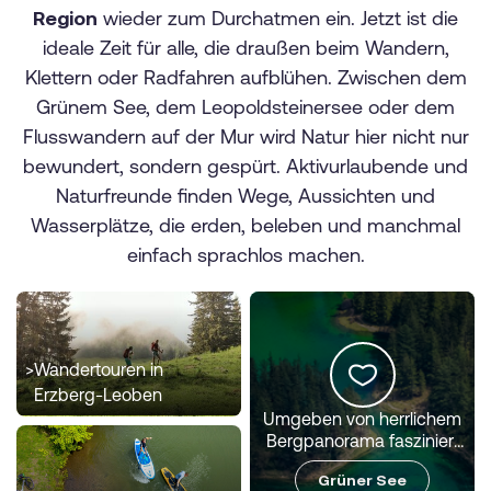
Region
wieder zum Durchatmen ein. Jetzt ist die
ideale Zeit für alle, die draußen beim Wandern,
Klettern oder Radfahren aufblühen. Zwischen dem
Grünem See, dem Leopoldsteinersee oder dem
Flusswandern auf der Mur wird Natur hier nicht nur
bewundert, sondern gespürt. Aktivurlaubende und
Naturfreunde finden Wege, Aussichten und
Wasserplätze, die erden, beleben und manchmal
einfach sprachlos machen.
>
Wandertouren in
Erzberg-Leoben
Umgeben von herrlichem
Bergpanorama fasziniert
der Grüne See mit seiner
Grüner See
smaragdenen Farbe