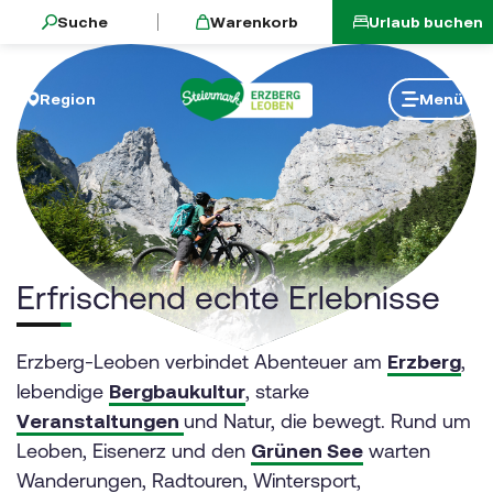
sr.skip-to.main-content
sr.skip-to.table-of-contents
sr.skip-to.main-navigation
Suche
Warenkorb
Urlaub buchen
Erfrischend echte Erlebnisse
Lerne die Erlebnisregion Erzberg-Leoben kennen
Kultur in Erzberg-Leoben
Natur pur in Erzberg-Leoben
Kulinarische Erlebnisse rund um den Erzberg und Leob
Region
Menü
Erfrischend echte Erlebnisse
Erzberg-Leoben verbindet Abenteuer am
Erzberg
,
lebendige
Bergbaukultur
, starke
Veranstaltungen
und Natur, die bewegt. Rund um
Leoben, Eisenerz und den
Grünen See
warten
Wanderungen, Radtouren, Wintersport,