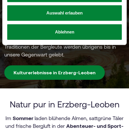
Kunst- und Kulturliebhaber
sowie geschichtlich
w
Interessierte tun es Erzherzog Johann gleich, der
a
Auswahl erlauben
schon vor vielen Jahren seine Leidenschaft für die
h
Region entdeckte. In den Museen werden heute
l
historische Exponate gezeigt und man erfährt alles
Ablehnen
über das bergmännische Brauchtum. Die
Traditionen der Bergleute werden übrigens bis in
unsere Gegenwart gelebt.
Kulturerlebnisse in Erzberg-Leoben
Natur pur in Erzberg-Leoben
Im
Sommer
laden blühende Almen, sattgrüne Täler
und frische Bergluft in der
Abenteuer- und Sport-