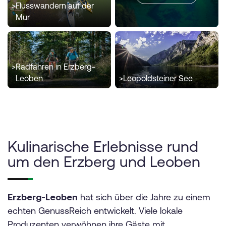
>
Flusswandern auf der
Mur
>
Radfahren in Erzberg-
Leoben
>
Leopoldsteiner See
Kulinarische Erlebnisse rund
um den Erzberg und Leoben
Erzberg-Leoben
hat sich über die Jahre zu einem
echten GenussReich entwickelt. Viele lokale
Produzenten verwöhnen ihre Gäste mit