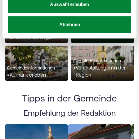
a
Auswahl erlauben
h
Suchen & Buchen
l
Ablehnen
Gemeindeinformationen
>
Entdecke die Region
Gemeindeinformationen
>
Veranstaltungen in der
Gemeindeinformationen
>
Kulinarik erleben
Region
Tipps in der Gemeinde
Empfehlung der Redaktion