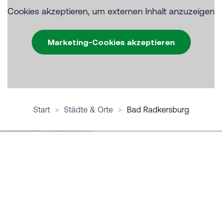
Cookies akzeptieren, um externen Inhalt anzuzeigen
Marketing-Cookies akzeptieren
Start
Städte & Orte
Bad Radkersburg
Newsletter
Der Newsletter vom Thermen- & Vulkanland
informiert Sie regelmäßig über neue Angebote,
besondere Aktionen sowie exklusive
Veranstaltungen.
Jetzt anmelden