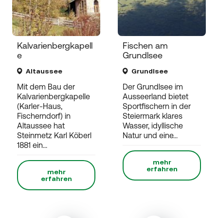
Kalvarienbergkapell
Fischen am
e
Grundlsee
Altaussee
Grundlsee
Mit dem Bau der
Der Grundlsee im
Kalvarienbergkapelle
Ausseerland bietet
(Karler-Haus,
Sportfischern in der
Fischerndorf) in
Steiermark klares
Altaussee hat
Wasser, idyllische
Steinmetz Karl Köberl
Natur und eine...
1881 ein...
mehr
erfahren
mehr
erfahren