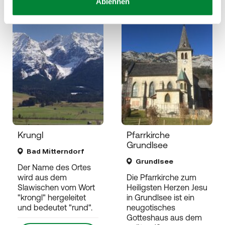
Ablehnen
heute geöffnet
heute geöffnet
Krungl
Pfarrkirche
Grundlsee
Bad Mitterndorf
Grundlsee
Der Name des Ortes
wird aus dem
Die Pfarrkirche zum
Slawischen vom Wort
Heiligsten Herzen Jesu
"krongl" hergeleitet
in Grundlsee ist ein
und bedeutet "rund".
neugotisches
Gotteshaus aus dem