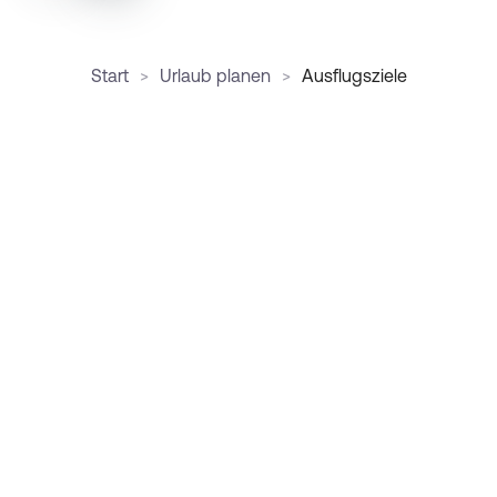
Start
Urlaub planen
Ausflugsziele
Tourismusverband Ausseerland Salzkammergut •
Pratergasse 388 • 8990 Bad Aussee, Österreich
+43 3622 54040 0
info@ausseerland.at
DE