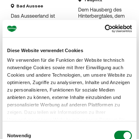
Bad Aussee
Dem Hausberg des
Das Ausseerland ist
Hinterbergtales, dem
bekannt für seine
Grimming (2.351 Meter
Plättenfahrten.
hoch) vorgelagert, ist
der Kulm, auf dem
sich die größte...
mehr
erfahren
Diese Website verwendet Cookies
mehr
Wir verwenden für die Funktion der Website technisch
erfahren
notwendige Cookies sowie mit Ihrer Einwilligung auch
Cookies und andere Technologien, um unsere Website zu
optimieren, Zugriffe zu analysieren, Inhalte und Anzeigen
zu personalisieren, Funktionen für soziale Medien
anbieten zu können, externe Inhalte einzubinden und
personalisierte Werbung auf anderen Plattformen zu
zeigen. Dazu teilen wir Informationen zu Ihrer
Verwendung unserer Website mit unseren Partnern für
soziale Medien, Werbung und Analysen. Ihre Einwilligung
E
zu technisch nicht notwendigen Cookies können Sie
Notwendig
i