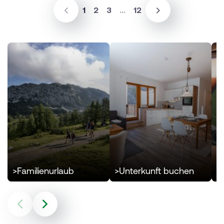
(sr.page.current)
1
2
3
...
12
>
>
Familienurlaub
>
Unterkunft buchen