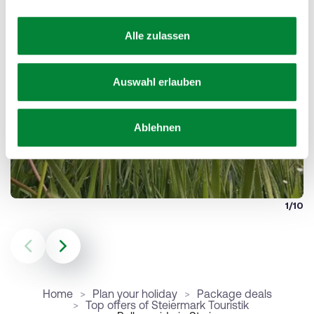
Impressions
a
u
Alle zulassen
s
w
a
Auswahl erlauben
h
l
Ablehnen
1/10
Home
Plan your holiday
Package deals
Top offers of Steiermark Touristik