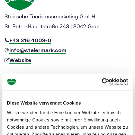
Steirische Tourismusmarketing GmbH
St. Peter-Hauptstraße 243 | 8042 Graz
+43 316 4003-0
info@steiermark.com
Website
from € 345,-per person in
double room
Valid from: 01.05.2026 - 31.10.2026
Diese Website verwendet Cookies
Wir verwenden für die Funktion der Website technisch
Price per person:
notwendige Cookies sowie mit Ihrer Einwilligung auch
Cookies und andere Technologien, um unsere Website zu
1 night € 345.00 per person in a 3* hotel
optimieren, Zugriffe zu analysieren, Inhalte und Anzeigen