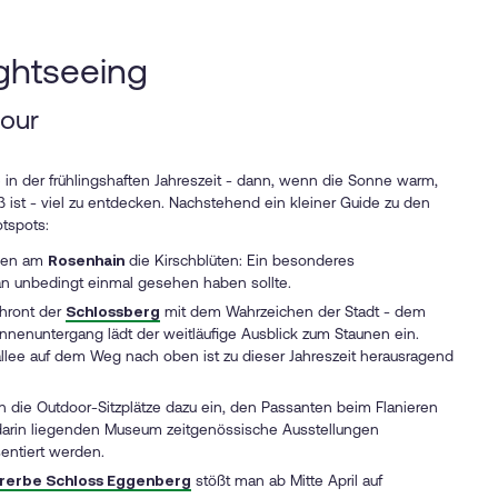
ightseeing
our
 in der frühlingshaften Jahreszeit - dann, wenn die Sonne warm,
 ist - viel zu entdecken. Nachstehend ein kleiner Guide zu den
tspots:
hen am
Rosenhain
die
Kirschblüten
: Ein besonderes
an unbedingt einmal gesehen haben sollte.
hront der
Schlossberg
mit dem Wahrzeichen der Stadt - dem
onnenuntergang lädt der weitläufige Ausblick zum Staunen ein.
llee auf dem Weg nach oben ist zu dieser Jahreszeit herausragend
 die Outdoor-Sitzplätze dazu ein, den Passanten beim Flanieren
arin liegenden Museum zeitgenössische Ausstellungen
sentiert werden.
erbe Schloss Eggenberg
stößt man ab Mitte April auf