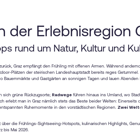
in der Erlebnisregion 
ps rund um Natur, Kultur und Kuli
ch zurück, Graz empfängt den Frühling mit offenen Armen. Während andern
tdoor-Plätzen der steirischen Landeshauptstadt bereits reges Getummel. 
, wo Bauernmärkte und Gastgärten an sonnigen Tagen und lauen Abenden i
en sich grüne Rückzugsorte;
Radwege
führen hinaus ins Umland, wo Stad
ch erlebt man in Graz nämlich stets das Beste beider Welten: Einerseits
e entspannten Ruhemomente in den vorstädtischen Regionen.
Zwei
Welt
t über die Frühlings-Sightseeing-Hotspots, kulinarischen Highlights, Gen
z bis Mai 2026.