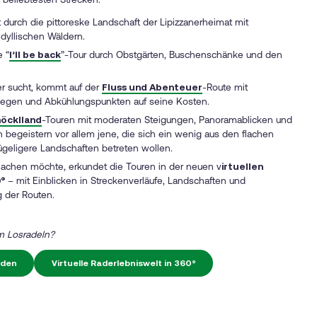
t durch die pittoreske Landschaft der Lipizzanerheimat mit
dyllischen Wäldern.
e
“
I’ll be back
”-Tour
durch Obstgärten, Buschenschänke und den
r sucht, kommt auf der
Fluss und Abenteuer
-Route mit
gen und Abkühlungspunkten auf seine Kosten.
öcklland
-Touren
mit moderaten Steigungen, Panoramablicken und
 begeistern vor allem jene, die sich ein wenig aus den flachen
geligere Landschaften betreten wollen.
machen möchte, erkundet die Touren in der neuen v
irtuellen
°
– mit Einblicken in Streckenverläufe, Landschaften und
 der Routen.
um Losradeln?
nden
Virtuelle Raderlebniswelt in 360°