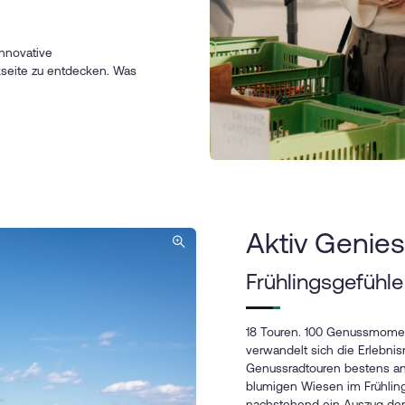
innovative
kseite zu entdecken. Was
Aktiv Genie
Frühlingsgefühle
18 Touren. 100 Genussmomen
verwandelt sich die Erlebnis
Genussradtouren
bestens an
blumigen Wiesen im Frühling 
nachstehend ein Auszug der 