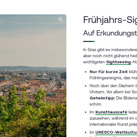
Frühjahrs-S
Auf Erkundungst
In Graz gibt es insbesondere
aber noch nicht glühend heiß
wichtigsten
Sightseeing
-Ho
Nur für kurze Zeit
blü
Frühlingsereignis, das m
Hoch über den Dächern t
Uhrturm
. Vor allem bei S
Geheimtipp
:
Die Blütena
schön.
Im
Kunsthauscafé
laden
zuzusehen, während im d
internationaler Kunst prä
Im
UNESCO-Weltkultur