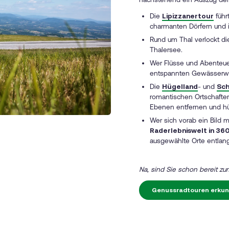
Die
Lipizzanertour
führ
charmanten Dörfern und i
Rund um Thal verlockt di
Thalersee.
Wer Flüsse und Abenteue
entspannten Gewässerwe
Die
Hügelland
- und
Sch
romantischen Ortschaften
Ebenen entfernen und hü
Wer sich vorab ein Bild 
Raderlebniswelt in 360
ausgewählte Orte entlang
Na, sind Sie schon bereit z
Genussradtouren erku