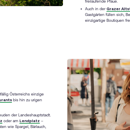
freilaufende Pfaue.
Auch in der
Grazer Alts
Gastgärten füllen sich,
einzigartige Boutiquen f
l
fällig Österreichs einzige
urants
bis hin zu urigen
reuden der Landeshauptstadt.
tz
oder am
Lendplatz
–
ten wie Spargel, Bärlauch,