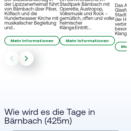
der Lipizzanerheimat führt
Stadtpark Bärnbach mit
Das Ad
von Bärnbach über Piber,
Operette, Austropop,
Glasfab
Köflach und die
Volksmusik und Rock –
Stadtka
Hundertwasser Kirche mit
gemütlich, offen und voller
der Hu
musikalischer Begleitung
heimischer
verbind
und...
Klänge.Eintritt:...
besond
Klangm
Mehr Informationen
Mehr Informationen
Mehr
Wie wird es die Tage in
Bärnbach (425m)