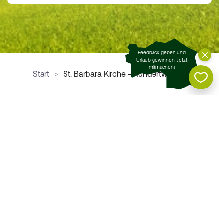
Feedback geben und
Urlaub gewinnen. Jetzt
mitmachen!
Start
St. Barbara Kirche - Hundertwasser
Tourismusverband Region Graz • Messeplatz 1 •
8010 Graz • Österreich
+43/316/8075-0
erlebnis@regiongraz.at
DE