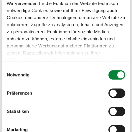
Wir verwenden für die Funktion der Website technisch
notwendige Cookies sowie mit Ihrer Einwilligung auch
Cookies und andere Technologien, um unsere Website zu
© TV Region Graz - Die Abbilderei
©
1/5
optimieren, Zugriffe zu analysieren, Inhalte und Anzeigen
zu personalisieren, Funktionen für soziale Medien
anbieten zu können, externe Inhalte einzubinden und
personalisierte Werbung auf anderen Plattformen zu
zeigen. Dazu teilen wir Informationen zu Ihrer
Verwendung unserer Website mit unseren Partnern für
Kontakt
soziale Medien, Werbung und Analysen. Ihre Einwilligung
E
zu technisch nicht notwendigen Cookies können Sie
Notwendig
i
jederzeit mit Wirkung für die Zukunft widerrufen.
St. Barbara Kirche - Hundertwasser
n
Weiterführende Details zu den auf unserer Website
w
Piberstraße 15
Präferenzen
eingesetzten Diensten finden Sie in unserer
i
8572 Bärnbach
Datenschutzinformation
bzw. in diesem Cookie Banner.
l
Mehr über uns im
Impressum
.
l
Statistiken
+43 3142 62581
i
g
Marketing
E-Mail