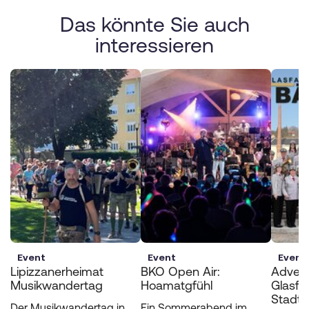
Das könnte Sie auch
interessieren
Event
Event
Event
Lipizzanerheimat
BKO Open Air:
Advent
Musikwandertag
Hoamatgfühl
Glasfa
Stadtk
Der Musikwandertag in
Ein Sommerabend im