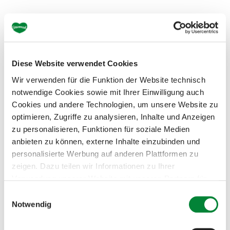
Bike & Hike in Erzberg-Leoben
Diese Website verwendet Cookies
Warum zwischen Radfahren und Wandern
Wir verwenden für die Funktion der Website technisch
entscheiden, wenn sich beide Sportarten
notwendige Cookies sowie mit Ihrer Einwilligung auch
wunderbar miteinander verbinden lassen? In
Cookies und andere Technologien, um unsere Website zu
Erzberg-Leoben gibt es zahlreiche Bike&Hike-
optimieren, Zugriffe zu analysieren, Inhalte und Anzeigen
Touren, bei denen man den ersten Teil der Strecke
zu personalisieren, Funktionen für soziale Medien
radelt, bevor das sportliche Vergnügen zu Fuß
anbieten zu können, externe Inhalte einzubinden und
weitergeht.
Übrigens:
Wer zum Ausgangpunkt der
personalisierte Werbung auf anderen Plattformen zu
zeigen. Dazu teilen wir Informationen zu Ihrer
Wanderung radelt und den Pkw stehen lässt, der
Verwendung unserer Website mit unseren Partnern für
tut auch der Umwelt etwas Gutes.
soziale Medien, Werbung und Analysen. Ihre Einwilligung
E
zu technisch nicht notwendigen Cookies können Sie
Notwendig
i
Alles zum Bike&Hike-Angebot erfahren
jederzeit mit Wirkung für die Zukunft widerrufen.
n
Weiterführende Details zu den auf unserer Website