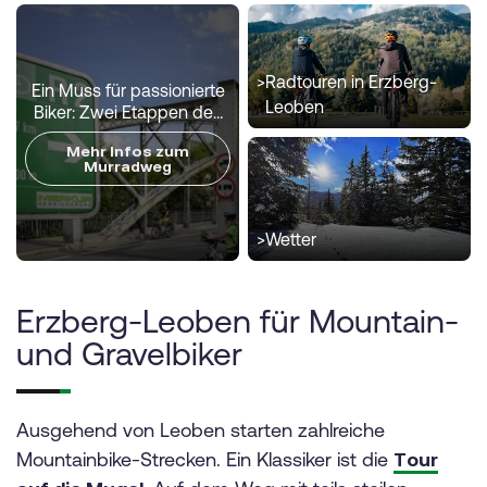
>
Radtouren in Erzberg-
Ein Muss für passionierte
Leoben
Biker: Zwei Etappen des
bekannten Murradwegs
Mehr Infos zum
führen durch die Region
Murradweg
Erzberg-Leoben.
>
Wetter
Erzberg-Leoben für Mountain-
und Gravelbiker
Ausgehend von Leoben starten zahlreiche
Mountainbike-Strecken. Ein Klassiker ist die
Tour