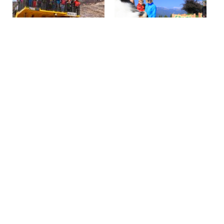
Abenteuer Erzberg
Der Wilde Berg
Mehr Details
Mehr Details
Start
Aktivitäten
Aktiv im Sommer
Radfahren